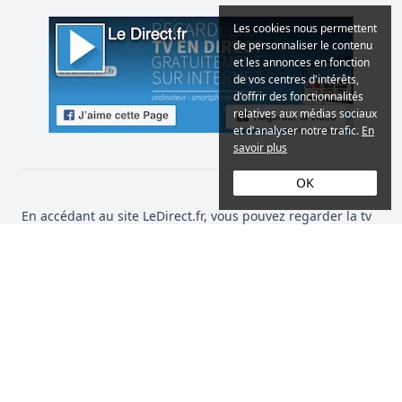
Les cookies nous permettent
de personnaliser le contenu
et les annonces en fonction
de vos centres d'intérêts,
d'offrir des fonctionnalités
relatives aux médias sociaux
et d'analyser notre trafic.
En
savoir plus
OK
En accédant au site LeDirect.fr, vous pouvez regarder la tv
en direct sur votre ordinateur, qu'il soit un PC ou un Mac
d'Apple, et sur votre smartphone, qu'il soit un Android ou
un iPhone, voire même sur votre tablette iPad. L'accès à ce
service de télévision en live est gratuit et illimité pour tous
les internautes. La visualisation de la télé en streaming se
fait online et requiert donc une connexion internet de
qualité. Sur notre site, tout est en direct et le restera ! C'est
pourquoi nous ne proposons pas de logiciel à télécharger