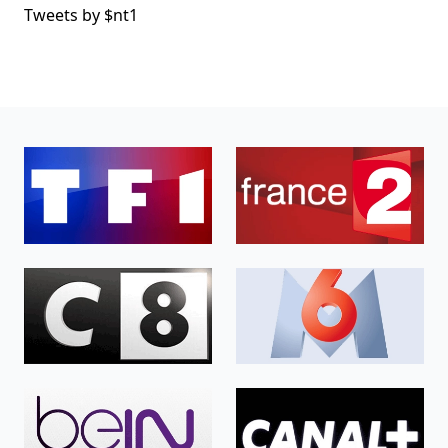
Tweets by $
nt1