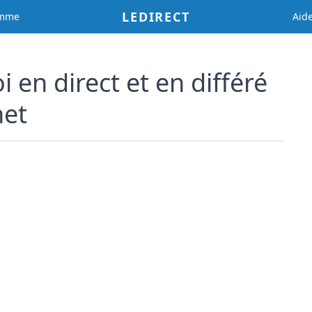
LEDIRECT
amme
Aid
 en direct et en différé
net