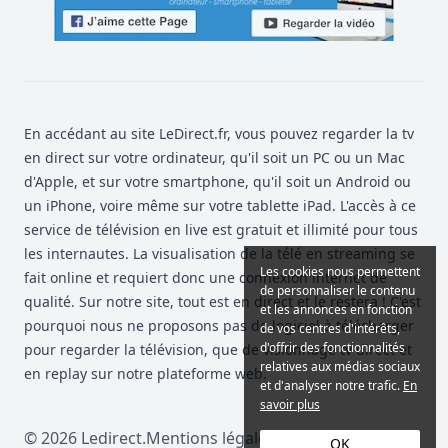
En accédant au site LeDirect.fr, vous pouvez regarder la tv
en direct sur votre ordinateur, qu'il soit un PC ou un Mac
d'Apple, et sur votre smartphone, qu'il soit un Android ou
un iPhone, voire même sur votre tablette iPad. L'accès à ce
service de télévision en live est gratuit et illimité pour tous
les internautes. La visualisation de la télé en streaming se
Les cookies nous permettent
fait online et requiert donc une connexion internet de
de personnaliser le contenu
qualité. Sur notre site, tout est en direct et le restera ! C'est
et les annonces en fonction
pourquoi nous ne proposons pas de logiciel à télécharger
de vos centres d'intérêts,
d'offrir des fonctionnalités
pour regarder la télévision, que de visionnage tv direct et
relatives aux médias sociaux
en replay sur notre plateforme web.
et d'analyser notre trafic.
En
savoir plus
©
2026
Ledirect
.
Mentions légales & CGU
OK